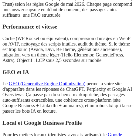
Trust) selon les règles Google de mai 2026. Chaque page comprend
une answer capsule en début de contenu, des passages auto-
suffisants, une FAQ structurée.
Performance et vitesse
Cache (WP Rocket ou équivalent), compression d'images en WebP
ou AVIF, nettoyage des scripts inutiles, audit du thème. Si le thème
est trop lourd (Avada, Divi, BeTheme, générations anciennes),
migration vers un thème léger (Hello Elementor, GeneratePress,
Astra). Objectif : LCP sous 2,5 secondes sur mobile.
GEO et IA
Le
GEO (Generative Engine Optimization)
permet à votre site
d'apparaître dans les réponses de ChatGPT, Perplexity et Google AI
Overviews. Ça passe par du schema markup riche, des passages
auto-suffisants extractibles, une cohérence cross-platform (site +
Google Business + LinkedIn + annuaires), et un robots.txt qui laisse
passer les bots IA en lecture.
Local et Google Business Profile
Pour les métiers locaux (dentistes, avocats, artisans), le
Google