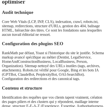
optimiser
Audit technique
Core Web Vitals (LCP, INP, CLS), indexation, crawl, robots.txt,
sitemap, redirections, structure d'URLs, gestion des 404, balisage
HTML, hiérarchie des titres. Ce sont les fondations sans lesquelles
aucun travail éditorial ne ressort.
Configuration des plugins SEO
RankMath par défaut, Yoast si l'historique du site le justifie. Schema
markup avancé spécifique au métier (Dentist, LegalService,
HomeAndConstructionBusiness, LocalBusiness, Person,
Organization). Sitemap nettoyé des URLs inutiles (tags, archives,
attachments). Robots.txt vérifié pour Google, Bing et les bots IA
(GPTBot, ClaudeBot, PerplexityBot, OAI-SearchBot).
Configuration des redirections et des canonical tags.
Contenu et structure
Identification des requêtes que vos clients tapent vraiment, création
des pages piliers et des clusters qui y répondent, maillage interne
dense, structure E-E-A-T (Experience, Expertise, Authoritativeness,