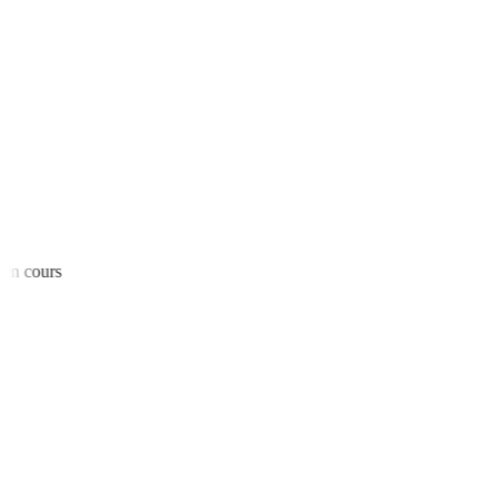
n cours