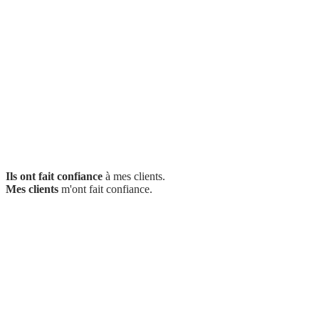
SEO
Audit, structure, pages qui rankent.
GEO
Visibilité dans ChatGPT, Perplexity, AI Overviews.
Local
Google Business Profile, pack local, avis.
Mis à jour
21 juillet 2026
Ils ont fait confiance
à mes clients.
Mes clients
m'ont fait confiance.