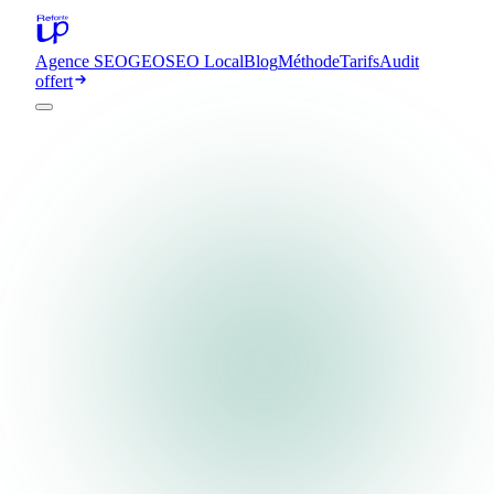
Agence SEO
GEO
SEO Local
Blog
Méthode
Tarifs
Audit
offert