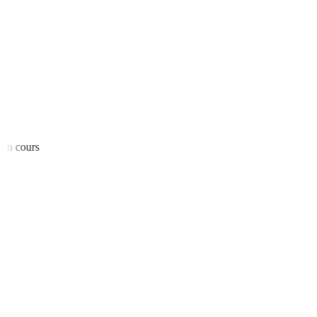
n cours